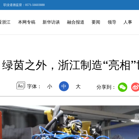
职业道德监督：0571-56603888
看浙江
本网专稿
新华访谈
融合报道
要闻
领导
人事
绿茵之外，浙江制造“亮相”
字体：
小
中
大
分享到：