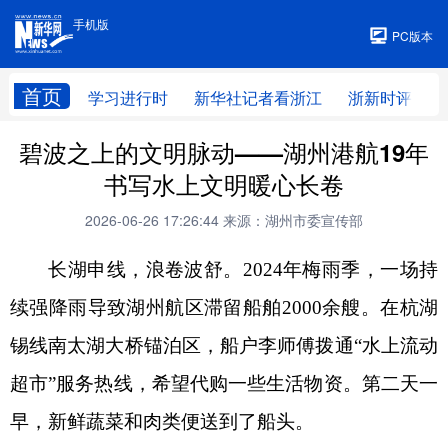
手机版
手机版
PC版本
首页
学习进行时
新华社记者看浙江
浙新时评
碧波之上的文明脉动——湖州港航19年
书写水上文明暖心长卷
2026-06-26 17:26:44
来源：湖州市委宣传部
长湖申线，浪卷波舒。2024年梅雨季，一场持
续强降雨导致湖州航区滞留船舶2000余艘。在杭湖
锡线南太湖大桥锚泊区，船户李师傅拨通“水上流动
超市”服务热线，希望代购一些生活物资。第二天一
早，新鲜蔬菜和肉类便送到了船头。