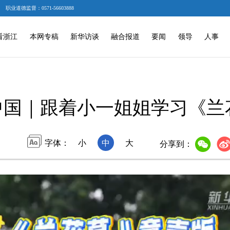
职业道德监督：0571-56603888
看浙江
本网专稿
新华访谈
融合报道
要闻
领导
人事
中国｜跟着小一姐姐学习《兰
字体：
小
中
大
分享到：